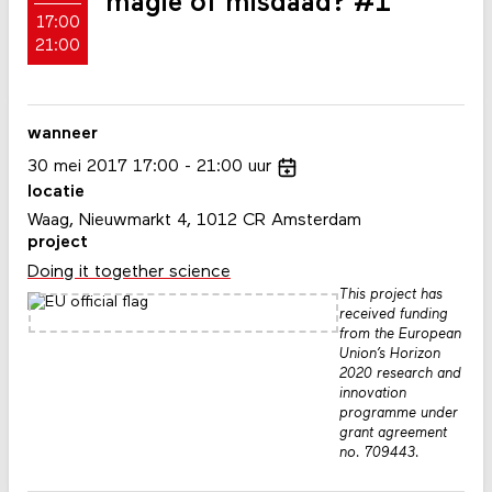
magie of misdaad? #1
17:00
21:00
wanneer
30
mei
2017
17:00
21:00
uur
locatie
Waag, Nieuwmarkt 4, 1012 CR Amsterdam
project
Doing it together science
This project has
received funding
from the European
Union’s Horizon
2020 research and
innovation
programme under
grant agreement
no. 709443.