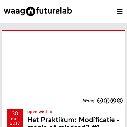
Waag
open wetlab
30
Het Praktikum: Modificatie -
mei
2017