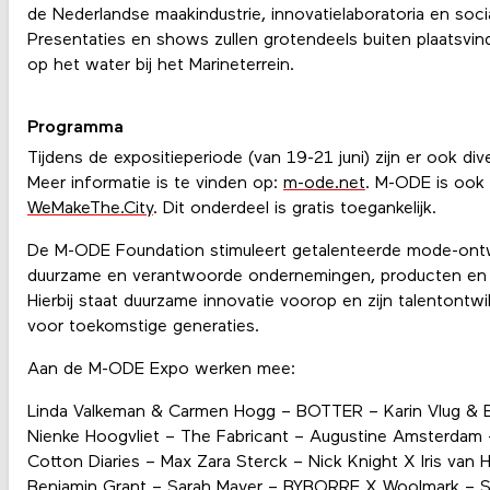
de Nederlandse maakindustrie, innovatielaboratoria en socia
Presentaties en shows zullen grotendeels buiten plaatsvi
op het water bij het Marineterrein.
Programma
Tijdens de expositieperiode (van 19-21 juni) zijn er ook di
Meer informatie is te vinden op:
m-ode.net
. M-ODE is ook
WeMakeThe.City
. Dit onderdeel is gratis toegankelijk.
De M-ODE Foundation stimuleert getalenteerde mode-ontw
duurzame en verantwoorde ondernemingen, producten en 
Hierbij staat duurzame innovatie voorop en zijn talentontwi
voor toekomstige generaties.
Aan de M-ODE Expo werken mee:
Linda Valkeman & Carmen Hogg – BOTTER – Karin Vlug &
Nienke Hoogvliet – The Fabricant – Augustine Amsterdam –
Cotton Diaries – Max Zara Sterck – Nick Knight X Iris van
Benjamin Grant – Sarah Mayer – BYBORRE X Woolmark – So