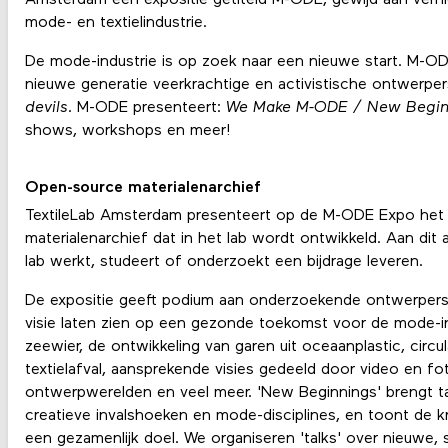
Amsterdam een expositie getiteld M-ODE, gewijd aan verni
mode- en textielindustrie.
De mode-industrie is op zoek naar een nieuwe start. M-O
nieuwe generatie veerkrachtige en activistische ontwerper
devils
. M-ODE presenteert:
We Make M-ODE / New Begin
shows, workshops en meer!
Open-source materialenarchief
TextileLab Amsterdam presenteert op de M-ODE Expo het
materialenarchief dat in het lab wordt ontwikkeld. Aan dit 
lab werkt, studeert of onderzoekt een bijdrage leveren.
De expositie geeft podium aan onderzoekende ontwerpers 
visie laten zien op een gezonde toekomst voor de mode-in
zeewier, de ontwikkeling van garen uit oceaanplastic, circu
textielafval, aansprekende visies gedeeld door video en foto
ontwerpwerelden en veel meer. 'New Beginnings' brengt tal
creatieve invalshoeken en mode-disciplines, en toont de 
een gezamenlijk doel. We organiseren 'talks' over nieuwe