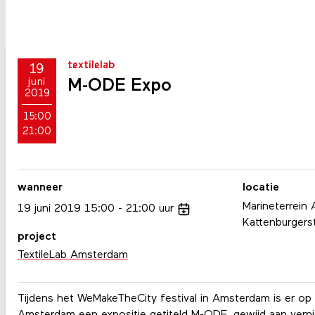
textilelab
19
M-ODE Expo
juni
2019
15:00
21:00
wanneer
locatie
Marineterrein
19
juni
2019
15:00
21:00
uur
Kattenburgers
project
TextileLab Amsterdam
Tijdens het WeMakeTheCity festival in Amsterdam is er op h