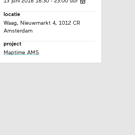
13
juni
2018
18:30
23:00
uur
locatie
Waag, Nieuwmarkt 4, 1012 CR
Amsterdam
project
Maptime AMS