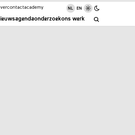
ver
contact
academy
NL
EN
nieuws
agenda
onderzoek
ons werk