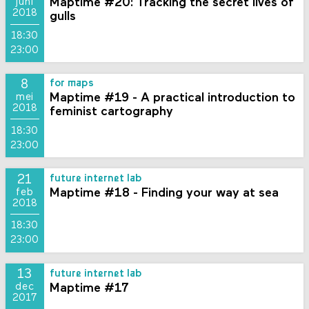
Maptime #20: Tracking the secret lives of
juni
2018
gulls
18:30
23:00
8
for maps
Maptime #19 - A practical introduction to
mei
2018
feminist cartography
18:30
23:00
21
future internet lab
Maptime #18 - Finding your way at sea
feb
2018
18:30
23:00
13
future internet lab
Maptime #17
dec
2017