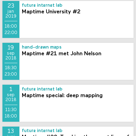
23
future internet lab
Maptime University #2
jan
2019
18:00
22:00
19
hand-drawn maps
Maptime #21 met John Nelson
sep
2018
18:30
23:00
1
future internet lab
Maptime special: deep mapping
sep
2018
11:30
18:00
13
future internet lab