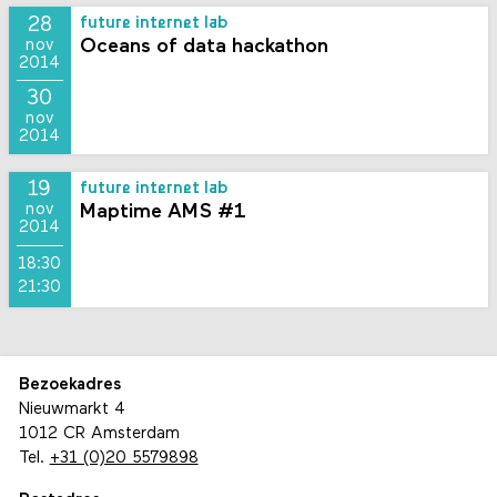
28
future internet lab
Oceans of data hackathon
nov
2014
30
nov
2014
19
future internet lab
Maptime AMS #1
nov
2014
18:30
21:30
Bezoekadres
Nieuwmarkt 4
1012 CR Amsterdam
Tel.
+31 (0)20 5579898