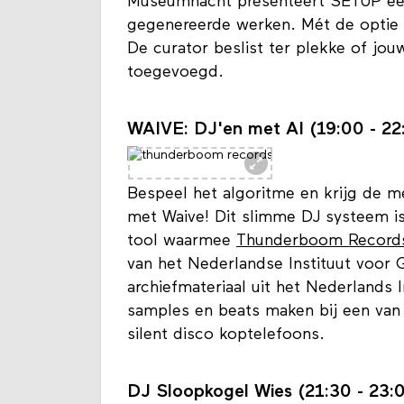
gegenereerde kunst moeten kijken,
Museumnacht presenteert SETUP een 
gegenereerde werken. Mét de optie 
De curator beslist ter plekke of jo
toegevoegd.
WAIVE: DJ'en met AI (19:00 - 22
Bespeel het algoritme en krijg de 
met Waive! Dit slimme DJ systeem is
tool waarmee
Thunderboom Record
van het Nederlandse Instituut voor G
archiefmateriaal uit het Nederlands I
samples en beats maken bij een van d
silent disco koptelefoons.