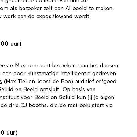
 maakte
SETUP
er een expositie van. Tijdens
gecureerde collectie van hun AI-
om als bezoeker zelf een AI-beeld te maken.
uw werk aan de expositiewand wordt
:00 uur)
meeste Museumnacht-bezoekers aan het dansen
 een door Kunstmatige Intelligentie gedreven
s
(Max Tiel en Joost de Boo) auditief erfgoed
eluid en Beeld ontsluit. Op basis van
nstituut voor Beeld en Geluid kun jij je eigen
e drie DJ booths, die de rest beluistert via