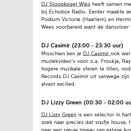
DJ Sloopkogel Wies (21:30 - 23:
DJ Sloopkogel Wies
heeft samen met
bij Echobox Radio. Eerder maakte ze
Podium Victorie (Haarlem) en Hermi
Wees voorbereid want de dansvloer
DJ Casimir (23:00 - 23:30 uur)
Misschien ken je
DJ Casimir
ook wel 
muziekvideo's voor o.a. Froukje, 
hogere muzikale sferen te tillen, 
Records DJ Casimir uit vanwege zijn 
alvast excited.
DJ Lizzy Green (00:30 - 02:00 uu
DJ Lizzy Green
is een selector in ha
zoek naar precies dat snufje house, 