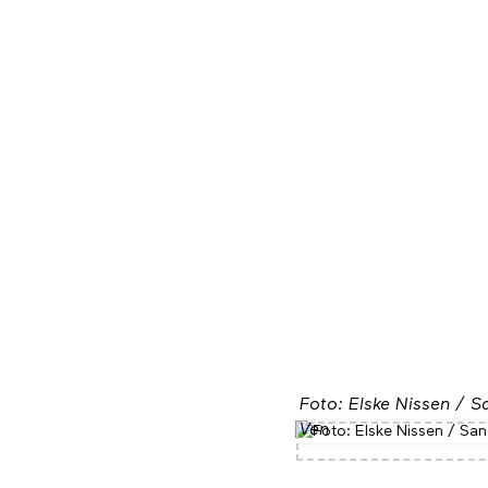
Foto: Elske Nissen / S
Ven