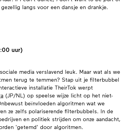
 Maar:
if I can’t dance, I don’t want to be part of
ezellig langs voor een dansje en drankje.
:00 uur)
sociale media verslavend leuk. Maar wat als we
tmen terug te temmen? Stap uit je filterbubbel
teractieve installatie TheirTok werpt
ra
(JP/NL) op speelse wijze licht op het niet-
 Onbewust beïnvloeden algoritmen wat we
n ze zelfs polariserende filterbubbels. In de
edrijven en politiek strijden om onze aandacht,
worden 'getemd' door algoritmen.