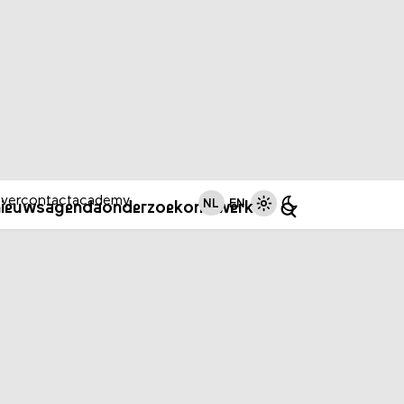
ver
contact
academy
NL
EN
nieuws
agenda
onderzoek
ons werk