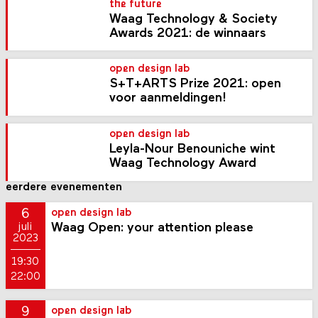
the future
Waag Technology & Society
Awards 2021: de winnaars
open design lab
S+T+ARTS Prize 2021: open
voor aanmeldingen!
open design lab
Leyla-Nour Benouniche wint
Waag Technology Award
eerdere evenementen
6
open design lab
Waag Open: your attention please
juli
2023
19:30
22:00
9
open design lab