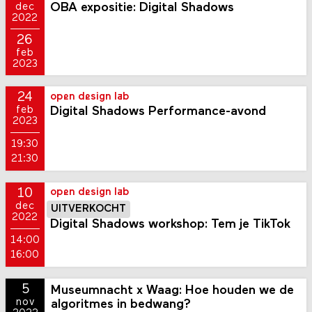
OBA expositie: Digital Shadows
dec
2022
26
feb
2023
24
open design lab
Digital Shadows Performance-avond
feb
2023
19:30
21:30
10
open design lab
dec
UITVERKOCHT
2022
Digital Shadows workshop: Tem je TikTok
14:00
16:00
5
Museumnacht x Waag: Hoe houden we de
nov
algoritmes in bedwang?