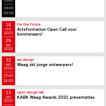
2022
19:00
02:00
18
for the future
Artsformation Open Call voor
mrt
2022
kunstenaars!
29
apr
2022
22
we design
Waag zkt jonge ontwerpers!
apr
2022
17:00
18:00
13
open design lab
KABK Waag Awards 2021 presentaties
jan
2022