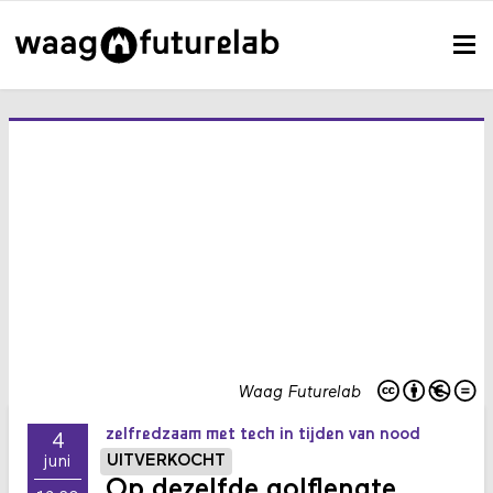
Waag Futurelab
zelfredzaam met tech in tijden van nood
4
UITVERKOCHT
juni
Op dezelfde golflengte