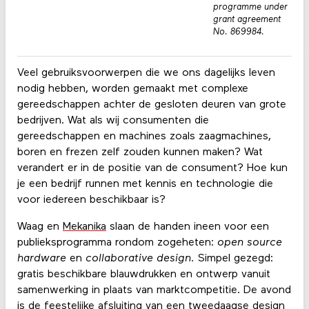
programme under
grant agreement
No. 869984.
Veel gebruiksvoorwerpen die we ons dagelijks leven
nodig hebben, worden gemaakt met complexe
gereedschappen achter de gesloten de
uren van grote
bedrijven. Wat al
s wij consumenten die
gereedschappen en machines zoals zaagmachines,
boren en frezen zelf zouden kunnen maken? Wat
verandert er in de positie van de consument? Hoe kun
je een bedrijf runnen met kennis en technologie die
voor iedereen beschikbaar is?
Waag en
Mekanika
slaan de handen ineen voor een
publieksprogramma rondom zogeheten:
open source
hardware
en
collaborative design.
Simpel gezegd:
gratis beschikbare blauwdrukken en ontwerp vanuit
samenwerking in plaats van marktcompetitie. De avond
is de feestelijke afsluiting va
n een tweedaagse design