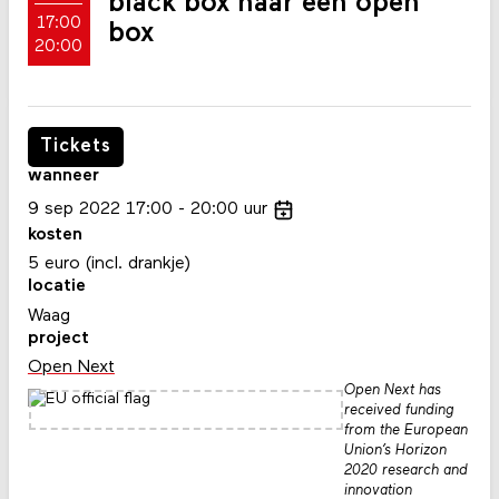
black box naar een open
17:00
box
20:00
Tickets
wanneer
9
sep
2022
17:00
20:00
uur
kosten
5 euro (incl. drankje)
locatie
Waag
project
Open Next
Open Next has
received funding
from the European
Union’s Horizon
2020 research and
innovation