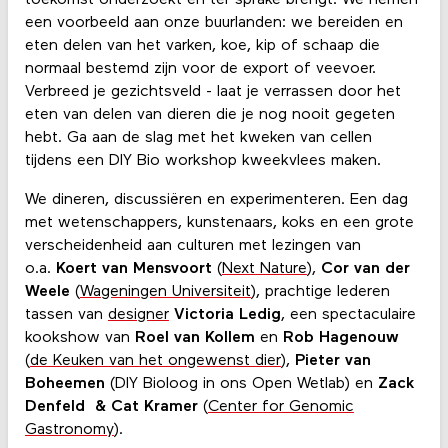
een voorbeeld aan onze buurlanden: we bereiden en
eten delen van het varken, koe, kip of schaap die
normaal bestemd zijn voor de export of veevoer.
Verbreed je gezichtsveld - laat je verrassen door het
eten van delen van dieren die je nog nooit gegeten
hebt. Ga aan de slag met het kweken van cellen
tijdens een DIY Bio workshop kweekvlees maken.
We dineren, discussiëren en experimenteren. Een dag
met wetenschappers, kunstenaars, koks en een grote
verscheidenheid aan culturen met lezingen van
o.a.
Koert van Mensvoort
(
Next Nature
),
Cor van der
Weele
(
Wageningen Universiteit
), prachtige lederen
tassen van
designer
Victoria Ledig
, een spectaculaire
kookshow van
Roel van Kollem
en
Rob Hagenouw
(
de Keuken van het ongewenst dier
),
Pieter van
Boheemen
(DIY Bioloog in ons Open Wetlab) en
Zack
Denfeld & Cat Kramer
(
Center for Genomic
Gastronomy
).