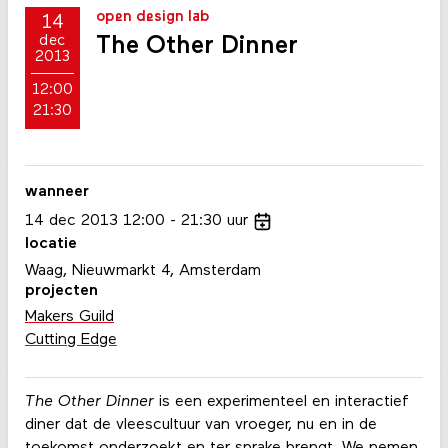
open design lab
14
The Other Dinner
dec
2013
12:00
21:30
wanneer
14
dec
2013
12:00
21:30
uur
locatie
Waag, Nieuwmarkt 4, Amsterdam
projecten
Makers Guild
Cutting Edge
The Other Dinner
is een experimenteel en interactief
diner dat de vleescultuur van vroeger, nu en in de
toekomst onderzoekt en ter sprake brengt. We nemen