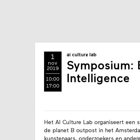
ai culture lab
1
Symposium: 
nov
2019
Intelligence
10:00
17:00
Het AI Culture Lab organiseert een
de planet B outpost in het Amsterd
kunstenaars, onderzoekers en anderen