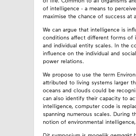
of life. Common to all organisms and 
of intelligence - a means to perceiv
maximise the chance of success at 
We can argue that intelligence is in
conditions affect different forms of 
and individual entity scales. In the 
influence on the individual and socia
power relations.
We propose to use the term Environme
attributed to living systems larger tha
oceans and clouds could be recogni
can also identify their capacity to a
intelligence, computer code is repla
spanning numerous scales. During t
notion of environmental intelligence,
Dit symposium is mogelijk gemaakt 