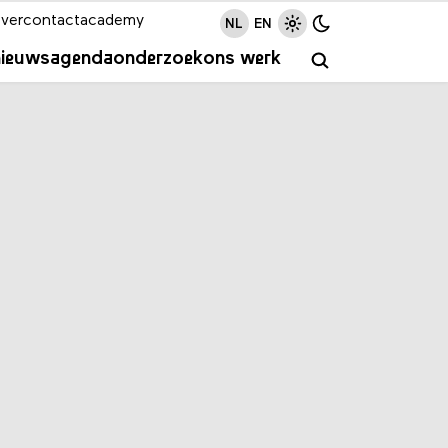
ver
contact
academy
NL
EN
nieuws
agenda
onderzoek
ons werk