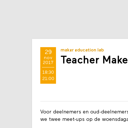
maker education lab
29
Teacher Mak
nov
2017
18:30
21:00
Voor deelnemers en oud-deelnemer
we twee meet-ups op de woensdagav