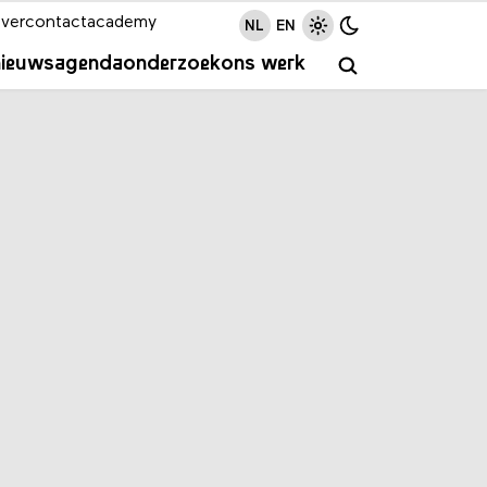
ver
contact
academy
NL
EN
nieuws
agenda
onderzoek
ons werk