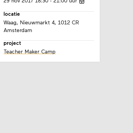
29
nov
2017
18:30
21:00
uur
locatie
Waag, Nieuwmarkt 4, 1012 CR
Amsterdam
project
Teacher Maker Camp