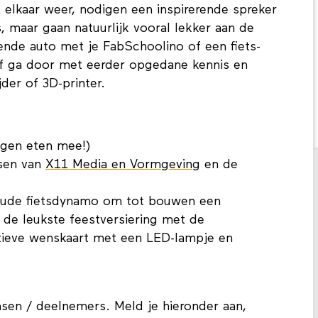
elkaar weer, nodigen een inspirerende spreker
 maar gaan natuurlijk vooral lekker aan de
dende auto met je FabSchoolino of een fiets-
Of ga door met eerder opgedane kennis en
jder of 3D-printer.
igen eten mee!)
ssen van
X11 Media en Vormgeving
en de
 oude fietsdynamo om tot bouwen een
de leukste feestversiering met de
actieve wenskaart met een LED-lampje en
sen / deelnemers. Meld je hieronder aan,