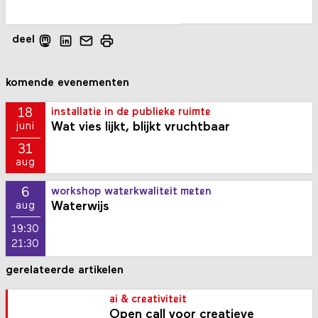
deel
komende evenementen
18
installatie in de publieke ruimte
Wat vies lijkt, blijkt vruchtbaar
juni
31
aug
6
workshop waterkwaliteit meten
Waterwijs
aug
19:30
21:30
gerelateerde artikelen
ai & creativiteit
Open call voor creatieve