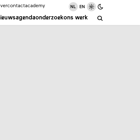
ver
contact
academy
NL
EN
nieuws
agenda
onderzoek
ons werk