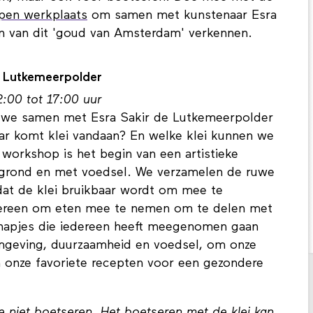
pen werkplaats
om samen met kunstenaar Esra
en van dit 'goud van Amsterdam' verkennen.
e Lutkemeerpolder
:00 tot 17:00 uur
n we samen met Esra Sakir de Lutkemeerpolder
aar komt klei vandaan? En welke klei kunnen we
workshop is het begin van een artistieke
e grond en met voedsel. We verzamelen de ruwe
odat de klei bruikbaar wordt om mee te
dereen om eten mee te nemen om te delen met
 hapjes die iedereen heeft meegenomen gaan
mgeving, duurzaamheid en voedsel, om onze
onze favoriete recepten voor een gezondere
 niet boetseren. Het boetseren met de klei kan