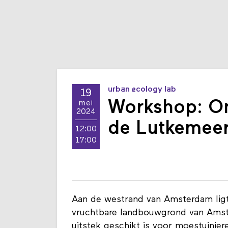
urban ecology lab
19
Workshop: On
mei
2024
de Lutkemee
12:00
17:00
Aan de westrand van Amsterdam ligt
vruchtbare landbouwgrond van Amster
uitstek geschikt is voor moestuini