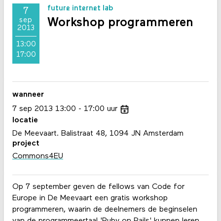
future internet lab
7
Workshop programmeren
sep
2013
13:00
17:00
wanneer
7
sep
2013
13:00
17:00
uur
locatie
De Meevaart. Balistraat 48, 1094 JN Amsterdam
project
Commons4EU
Op 7 september geven de fellows van Code for
Europe in De Meevaart een gratis workshop
programmeren, waarin de deelnemers de beginselen
van de programmeertaal 'Ruby on Rails' kunnen leren.