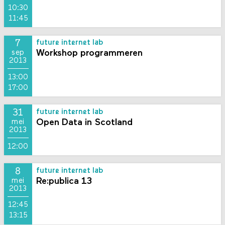
10:30
11:45
7
future internet lab
Workshop programmeren
sep
2013
13:00
17:00
31
future internet lab
Open Data in Scotland
mei
2013
12:00
8
future internet lab
Re:publica 13
mei
2013
12:45
13:15