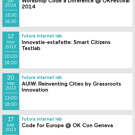
Workshop Code a Difference @ OKFestival
juli
2014
2014
15:30
16:30
12
future internet lab
Innovatie-estafette: Smart Citizens
nov
2013
Testlab
10:00
18:00
20
future internet lab
AUIW: Reinventing Cities by Grassroots
sep
2013
Innovation
13:00
18:00
17
future internet lab
Code for Europe @ OK Con Geneva
sep
2013