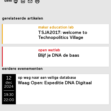
deel
gerelateerde artikelen
maker education lab
TSJA2017: welcome to
Technopolitics Village
open wetlab
Blijf je DNA de baas
eerdere evenementen
12
op weg naar een veilige database
Waag Open: Expeditie DNA Digitaal
dec
2024
19:30
22:00