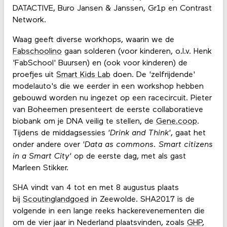
DATACTIVE, Buro Jansen & Janssen, Gr1p en Contrast
Network.
Waag geeft diverse workhops, waarin we de
Fabschoolino
gaan solderen (voor kinderen, o.l.v. Henk
'FabSchool' Buursen) en (ook voor kinderen) de
proefjes uit
Smart Kids Lab
doen. De 'zelfrijdende'
modelauto's die we eerder in een workshop hebben
gebouwd worden nu ingezet op een racecircuit. Pieter
van Boheemen presenteert de eerste collaboratieve
biobank om je DNA veilig te stellen, de
Gene.coop
.
Tijdens de middagsessies
'Drink and Think'
, gaat het
onder andere over
'Data as commons. Smart citizens
in a Smart City'
op de eerste dag, met als gast
Marleen Stikker.
SHA vindt van 4 tot en met 8 augustus plaats
bij
Scoutinglandgoed
in Zeewolde. SHA2017 is de
volgende in een lange reeks hackerevenementen die
om de vier jaar in Nederland plaatsvinden, zoals
GHP
,