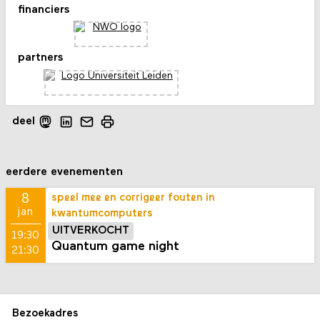
financiers
partners
deel
eerdere evenementen
8
speel mee en corrigeer fouten in
jan
kwantumcomputers
UITVERKOCHT
19:30
Quantum game night
21:30
Bezoekadres