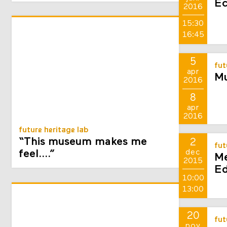
9
fut
juni
Ec
2016
15:30
16:45
5
fut
apr
Mu
2016
8
apr
2016
future heritage lab
“This museum makes me
2
fut
dec
feel….”
Me
2015
E
10:00
13:00