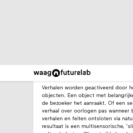
De kracht van een mooi of belangwek
niet alleen verstandelijk. Toch sto
het publiek en het object. Het proje
Cultural Heritage) onderzocht nieuw
verhalen achter erfgoedobjecten te 
cultureel erfgoed te verrijken.
MeSch verbond het materiële en het 
en objecten, digitale informatie of 
of zintuiglijke interactie met erfgo
computerscherm, tablet of telefoon
zodat zij ons hun verhaal zelf vertell
Verhalen worden geactiveerd door h
objecten. Een object met belangrijk
de bezoeker het aanraakt. Of een sen
verhaal over oorlogen pas wanneer 
verhalen en feiten ontsloten via nat