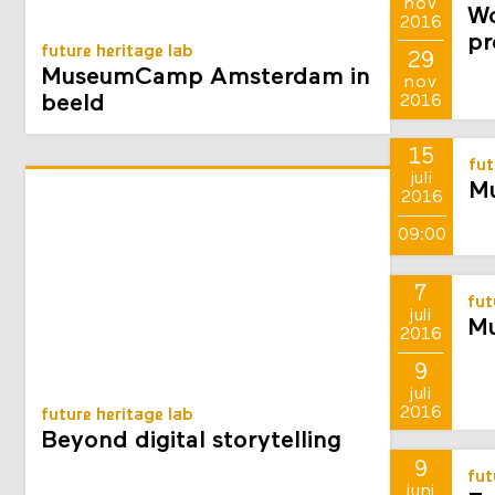
28
fut
nov
Wo
2016
pr
future heritage lab
29
MuseumCamp Amsterdam in
nov
beeld
2016
15
fut
juli
Mu
2016
09:00
7
fut
juli
M
2016
9
juli
2016
future heritage lab
Beyond digital storytelling