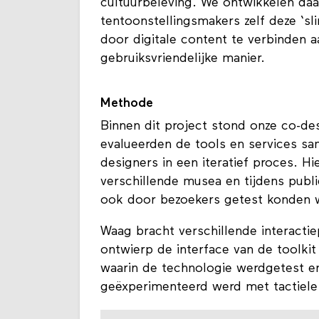
resultaat is een multisensorische, ‘
cultuurbeleving. We ontwikkelen da
tentoonstellingsmakers zelf deze ‘
door digitale content te verbinden 
gebruiksvriendelijke manier.
Methode
Binnen dit project stond onze co-d
evalueerden de tools en services sa
designers in een iteratief proces. H
verschillende musea en tijdens publ
ook door bezoekers getest konden 
Waag bracht verschillende interactie
ontwierp de interface van de toolki
waarin de technologie werdgetest 
geëxperimenteerd werd met tactiele en