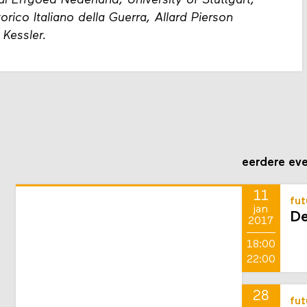
l Erfgoed Nederland, University of Stuttgart,
orico Italiano della Guerra, Allard Pierson
Kessler.
eerdere ev
11
fut
jan
De
2017
18:00
22:00