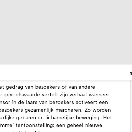
kend museaal object ervaar je met je hele lijf,
ppen we steeds meer informatieschermen tussen
ct meSch (Material EncouterS with digital
e manieren om direct en onmiddellijk de
ervaren en zo de beleving van Europees
digitale erfgoed door aan fysieke collecties
eigenschappen te geven. Zo wordt lichamelijke
ed mogelijk zonder tussenkomst van een
. Met meSch krijgen de objecten een stem,
en.
et gedrag van bezoekers of van andere
e gevoelswaarde vertelt zijn verhaal wanneer
sor in de laars van bezoekers activeert een
bezoekers gezamenlijk marcheren. Zo worden
uurlijke gebaren en lichamelijke beweging. Het