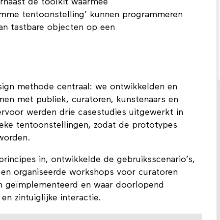
slimme’ tentoonstelling: een geheel nieuwe
arnaast de toolkit waarmee
slimme tentoonstelling’ kunnen programmeren
aan tastbare objecten op een
esign methode centraal: we ontwikkelden en
men met publiek, curatoren, kunstenaars en
iervoor werden drie casestudies uitgewerkt in
ieke tentoonstellingen, zodat de prototypes
worden.
principes in, ontwikkelde de gebruiksscenario’s,
t en organiseerde workshops voor curatoren
en geïmplementeerd en waar doorlopend
 zintuiglijke interactie.