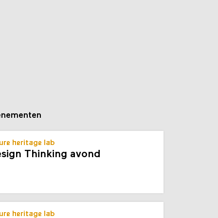
enementen
ure heritage lab
sign Thinking avond