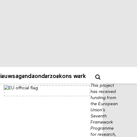
Meet the meSch toolkit
publications
mesch_factsheet.pdf
financiers
This project
has received
funding from
the European
Union’s
Seventh
Framework
Programme