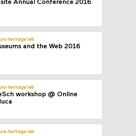
ure heritage lab
site Annual Conference 2016
ure heritage lab
seums and the Web 2016
ure heritage lab
Sch workshop @ Online
duca