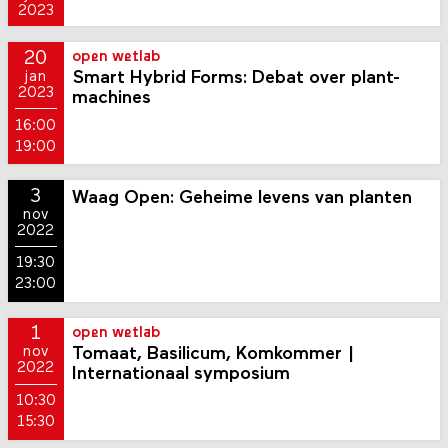
2023
20
open wetlab
Smart Hybrid Forms: Debat over plant-
jan
2023
machines
16:00
19:00
3
Waag Open: Geheime levens van planten
nov
2022
19:30
23:00
1
open wetlab
Tomaat, Basilicum, Komkommer |
nov
2022
Internationaal symposium
10:30
15:30