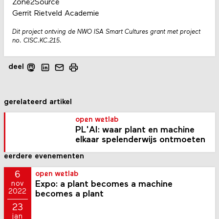
Zone2Source
Gerrit Rietveld Academie
Dit project ontving de NWO ISA Smart Cultures grant met project
no. CISC.KC.215.
deel
gerelateerd artikel
open wetlab
PL'AI: waar plant en machine
elkaar spelenderwijs ontmoeten
eerdere evenementen
6
open wetlab
Expo: a plant becomes a machine
nov
2022
becomes a plant
23
jan