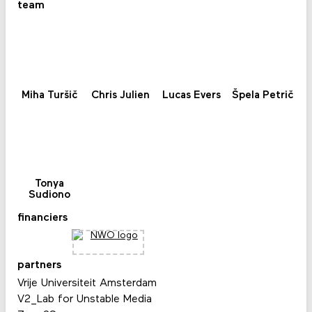
team
Miha Turšič
Chris Julien
Lucas Evers
Špela Petrič
Tonya
Sudiono
financiers
partners
Vrije Universiteit Amsterdam
V2_Lab for Unstable Media