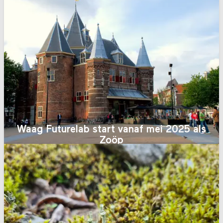
Waag Futurelab start vanaf mei 2025 als
Zoöp