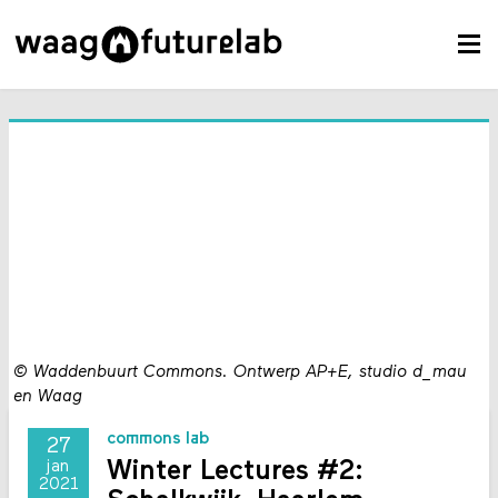
©
Waddenbuurt Commons. Ontwerp AP+E, studio d_mau
en Waag
commons lab
27
Winter Lectures #2:
jan
2021