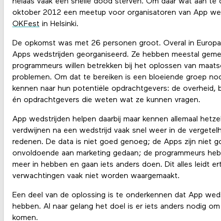
helaas vaak een snelle dood sterven. Om daar wat aan te
oktober 2012 een meetup voor organisatoren van App weds
OKFest
in Helsinki.
De opkomst was met 26 personen groot. Overal in Europa
Apps wedstrijden georganiseerd. Ze hebben meestal gemee
programmeurs willen betrekken bij het oplossen van maat
problemen. Om dat te bereiken is een bloeiende groep no
kennen naar hun potentiële opdrachtgevers: de overheid, be
én opdrachtgevers die weten wat ze kunnen vragen.
App wedstrijden helpen daarbij maar kennen allemaal hetze
verdwijnen na een wedstrijd vaak snel weer in de vergetelh
redenen. De data is niet goed genoeg; de Apps zijn niet 
onvoldoende aan marketing gedaan; de programmeurs hebbe
meer in hebben en gaan iets anders doen. Dit alles leidt
verwachtingen vaak niet worden waargemaakt.
Een deel van de oplossing is te onderkennen dat App weds
hebben. Al naar gelang het doel is er iets anders nodig om
komen.