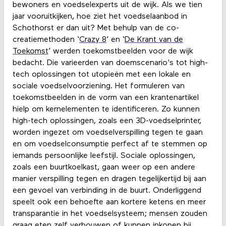
bewoners en voedselexperts uit de wijk. Als we tien
jaar vooruitkijken, hoe ziet het voedselaanbod in
Schothorst er dan uit? Met behulp van de co-
creatiemethoden ‘
Crazy 8
’ en ‘
De Krant van de
Toekomst
’ werden toekomstbeelden voor de wijk
bedacht. Die varieerden van doemscenario's tot high-
tech oplossingen tot utopieën met een lokale en
sociale voedselvoorziening. Het formuleren van
toekomstbeelden in de vorm van een krantenartikel
hielp om kernelementen te identificeren. Zo kunnen
high-tech oplossingen, zoals een 3D-voedselprinter,
worden ingezet om voedselverspilling tegen te gaan
en om voedselconsumptie perfect af te stemmen op
iemands persoonlijke leefstijl. Sociale oplossingen,
zoals een buurtkoelkast, gaan weer op een andere
manier verspilling tegen en dragen tegelijkertijd bij aan
een gevoel van verbinding in de buurt. Onderliggend
speelt ook een behoefte aan kortere ketens en meer
transparantie in het voedselsysteem; mensen zouden
graag eten zelf verbouwen of kunnen inkopen bij