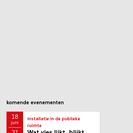
komende evenementen
18
installatie in de publieke
juni
ruimte
Wat vies lijkt, blijkt
31