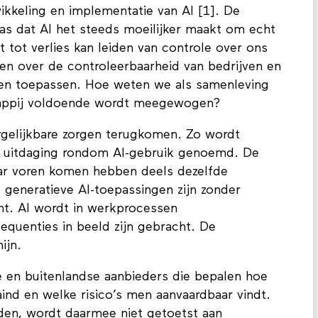
ikkeling en implementatie van AI [1]. De
as dat AI het steeds moeilijker maakt om echt
 tot verlies kan leiden van controle over ons
en over de controleerbaarheid van bedrijven en
n en toepassen. Hoe weten we als samenleving
happij voldoende wordt meegewogen?
rgelijkbare zorgen terugkomen. Zo wordt
te uitdaging rondom AI-gebruik genoemd. De
aar voren komen hebben deels dezelfde
 generatieve AI-toepassingen zijn zonder
ht. AI wordt in werkprocessen
quenties in beeld zijn gebracht. De
nijn.
 en buitenlandse aanbieders die bepalen hoe
ind en welke risico’s men aanvaardbaar vindt.
den, wordt daarmee niet getoetst aan