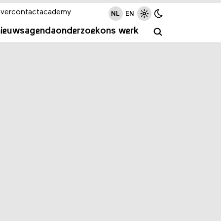
ver
contact
academy
NL
EN
nieuws
agenda
onderzoek
ons werk