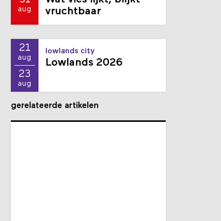
aug
vruchtbaar
21
lowlands city
aug
Lowlands 2026
23
aug
gerelateerde artikelen