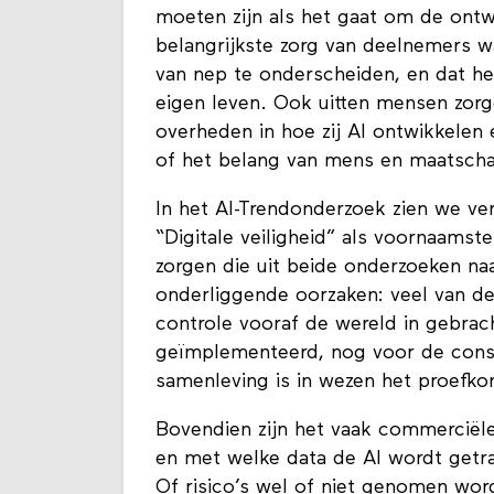
moeten zijn als het gaat om de ontw
belangrijkste zorg van deelnemers w
van nep te onderscheiden, en dat het
eigen leven. Ook uitten mensen zorg
overheden in hoe zij AI ontwikkele
of het belang van mens en maatsc
In het AI-Trendonderzoek zien we ve
“Digitale veiligheid” als voornaams
zorgen die uit beide onderzoeken n
onderliggende oorzaken: veel van de
controle vooraf de wereld in gebrac
geïmplementeerd, nog voor de conse
samenleving is in wezen het proefko
Bovendien zijn het vaak commerciële
en met welke data de AI wordt getra
Of risico’s wel of niet genomen wor