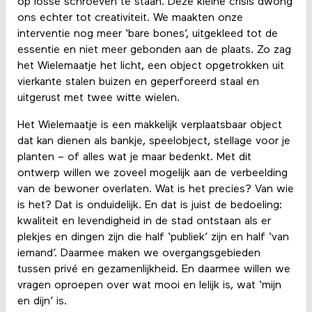
op losse schroeven te staan. Deze kleine crisis dwong
ons echter tot creativiteit. We maakten onze
interventie nog meer ‘bare bones’, uitgekleed tot de
essentie en niet meer gebonden aan de plaats. Zo zag
het Wielemaatje het licht, een object opgetrokken uit
vierkante stalen buizen en geperforeerd staal en
uitgerust met twee witte wielen.
Het Wielemaatje is een makkelijk verplaatsbaar object
dat kan dienen als bankje, speelobject, stellage voor je
planten – of alles wat je maar bedenkt. Met dit
ontwerp willen we zoveel mogelijk aan de verbeelding
van de bewoner overlaten. Wat is het precies? Van wie
is het? Dat is onduidelijk. En dat is juist de bedoeling:
kwaliteit en levendigheid in de stad ontstaan als er
plekjes en dingen zijn die half ‘publiek’ zijn en half ‘van
iemand’. Daarmee maken we overgangsgebieden
tussen privé en gezamenlijkheid. En daarmee willen we
vragen oproepen over wat mooi en lelijk is, wat ‘mijn
en dijn’ is.