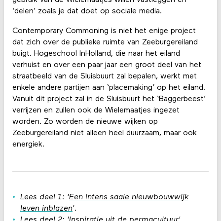
gebruik van de Wielemaatjes willen vastleggen en
‘delen’ zoals je dat doet op sociale media.
Contemporary Commoning is niet het enige project
dat zich over de publieke ruimte van Zeeburgereiland
buigt. Hogeschool InHolland, die naar het eiland
verhuist en over een paar jaar een groot deel van het
straatbeeld van de Sluisbuurt zal bepalen, werkt met
enkele andere partijen aan ‘placemaking’ op het eiland.
Vanuit dit project zal in de Sluisbuurt het ‘Baggerbeest’
verrijzen en zullen ook de Wielemaatjes ingezet
worden. Zo worden de nieuwe wijken op
Zeeburgereiland niet alleen heel duurzaam, maar ook
energiek.
Lees deel 1: '
Een intens saaie nieuwbouwwijk
leven inblazen
'.
Lees deel 2: '
Inspiratie uit de permacultuur
'.