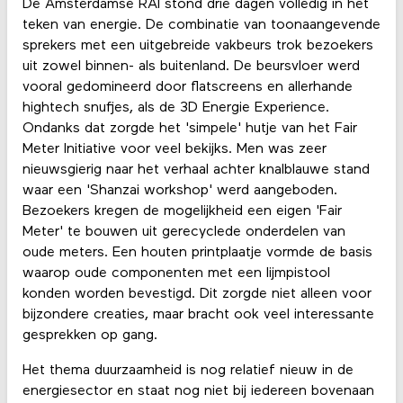
De Amsterdamse RAI stond drie dagen volledig in het
teken van energie. De combinatie van toonaangevende
sprekers met een uitgebreide vakbeurs trok bezoekers
uit zowel binnen- als buitenland. De beursvloer werd
vooral gedomineerd door flatscreens en allerhande
hightech snufjes, als de 3D Energie Experience.
Ondanks dat zorgde het 'simpele' hutje van het Fair
Meter Initiative voor veel bekijks. Men was zeer
nieuwsgierig naar het verhaal achter knalblauwe stand
waar een 'Shanzai workshop' werd aangeboden.
Bezoekers kregen de mogelijkheid een eigen 'Fair
Meter' te bouwen uit gerecyclede onderdelen van
oude meters. Een houten printplaatje vormde de basis
waarop oude componenten met een lijmpistool
konden worden bevestigd. Dit zorgde niet alleen voor
bijzondere creaties, maar bracht ook veel interessante
gesprekken op gang.
Het thema duurzaamheid is nog relatief nieuw in de
energiesector en staat nog niet bij iedereen bovenaan