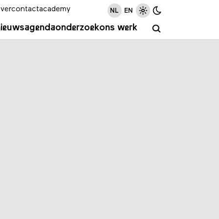
ver
contact
academy
NL
EN
nieuws
agenda
onderzoek
ons werk