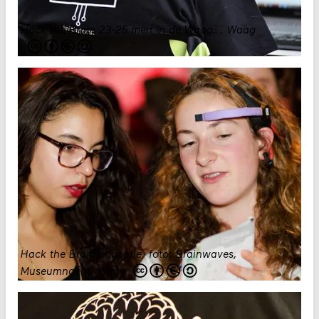
Hack the Brain 23-25 men in de Waag.
.
Waag
Hack the Brain educatie, foto: Brainwaves,
Museumnacht
.
Waag