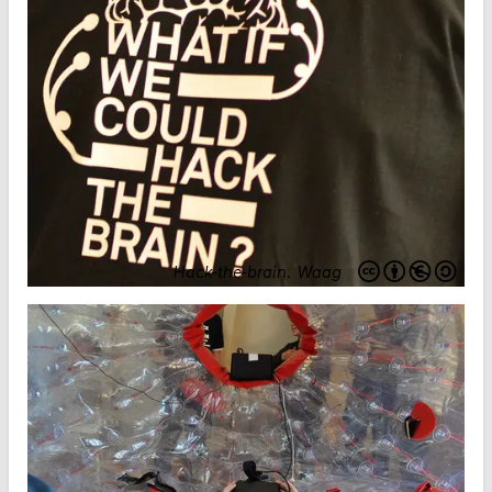
Hack-the-brain
.
Waag