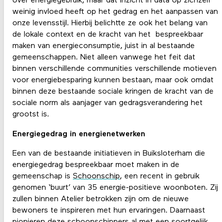
over energiegebruik, maar dat inzicht in data op zichzelf
weinig invloed heeft op het gedrag en het aanpassen van
onze levensstijl. Hierbij belichtte ze ook het belang van
de lokale context en de kracht van het bespreekbaar
maken van energieconsumptie, juist in al bestaande
gemeenschappen. Niet alleen vanwege het feit dat
binnen verschillende communities verschillende motieven
voor energiebesparing kunnen bestaan, maar ook omdat
binnen deze bestaande sociale kringen de kracht van de
sociale norm als aanjager van gedragsverandering het
grootst is.
Energiegedrag in energienetwerken
Een van de bestaande initiatieven in Buiksloterham die
energiegedrag bespreekbaar moet maken in de
gemeenschap is
Schoonschip
, een recent in gebruik
genomen ‘buurt’ van 35 energie-positieve woonboten. Zij
zullen binnen Atelier betrokken zijn om de nieuwe
bewoners te inspireren met hun ervaringen. Daarnaast
pionieren deze schoonschippers al met een soortgelijk