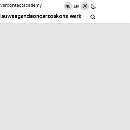
ver
contact
academy
NL
EN
nieuws
agenda
onderzoek
ons werk