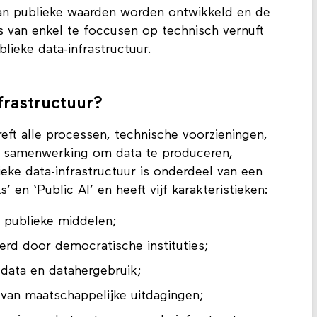
van publieke waarden worden ontwikkeld en de
ts van enkel te foccusen op technisch vernuft
lieke data-infrastructuur.
frastructuur?
reft alle processen, technische voorzieningen,
n samenwerking om data te produceren,
eke data-infrastructuur is onderdeel van een
ks
’ en ‘
Public AI
’ en heeft vijf karakteristieken:
t publieke middelen;
erd door democratische instituties;
data en datahergebruik;
van maatschappelijke uitdagingen;