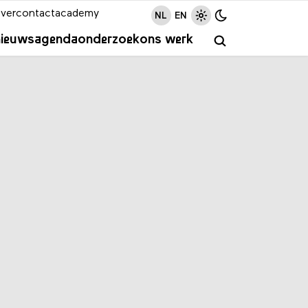
ver
contact
academy
NL
EN
nieuws
agenda
onderzoek
ons werk