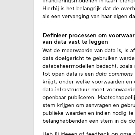
financieringsmodellen in kaart bren
Hierbij is het belangrijk dat de over
als een vervanging van haar eigen dat
Definieer processen om voorwaar
van data vast te leggen
Wat de meerwaarde van data is, is a
data doelgericht te gebruiken werde
databeheermodellen bedacht, zoals
tot open data is een
data commons
krijgt, onder welke voorwaarden en 
data-infrastructuur moet voorwaard
openbaar publiceren. Maatschappelij
stem krijgen om aanvragen en gebru
publieke waarden en indien nodig te
belanghebbenden een stem in de doe
Heb jij ideeën of feedback op onze