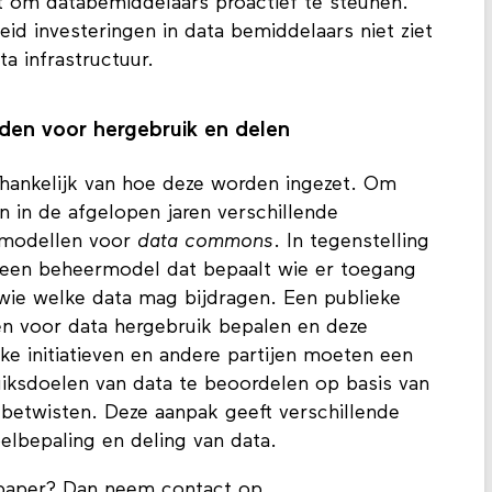
gt om databemiddelaars proactief te steunen.
heid investeringen in data bemiddelaars niet ziet
a infrastructuur.
den voor hergebruik en delen
fhankelijk van hoe deze worden ingezet. Om
n in de afgelopen jaren verschillende
 modellen voor
data commons
. In tegenstelling
een beheermodel dat bepaalt wie er toegang
wie welke data mag bijdragen. Een publieke
en voor data hergebruik bepalen en deze
ke initiatieven en andere partijen moeten een
iksdoelen van data te beoordelen op basis van
 betwisten. Deze aanpak geeft verschillende
lbepaling en deling van data.
 paper? Dan neem contact op