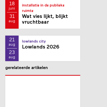
18
installatie in de publieke
juni
ruimte
Wat vies lijkt, blijkt
31
aug
vruchtbaar
21
lowlands city
aug
Lowlands 2026
23
aug
gerelateerde artikelen