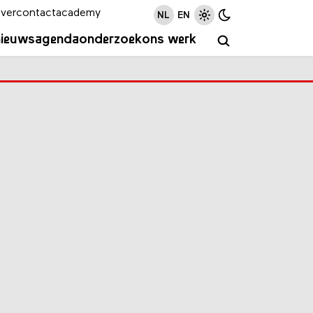
ver
contact
academy
NL
EN
nieuws
agenda
onderzoek
ons werk