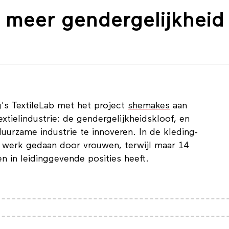
meer gender­gelijk­heid
's TextileLab met het project
shemakes
aan
xtielindustrie: de gendergelijkheidskloof, en
urzame industrie te innoveren. In de kleding-
e werk gedaan door vrouwen, terwijl maar
14
 in leidinggevende posities heeft.