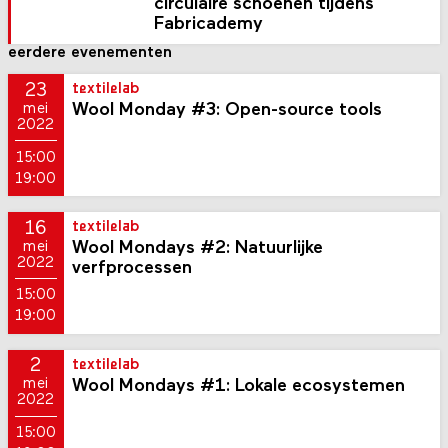
circulaire schoenen tijdens
Fabricademy
eerdere evenementen
23
textilelab
Wool Monday #3: Open-source tools
mei
2022
15:00
19:00
16
textilelab
Wool Mondays #2: Natuurlijke
mei
2022
verfprocessen
15:00
19:00
2
textilelab
Wool Mondays #1: Lokale ecosystemen
mei
2022
15:00