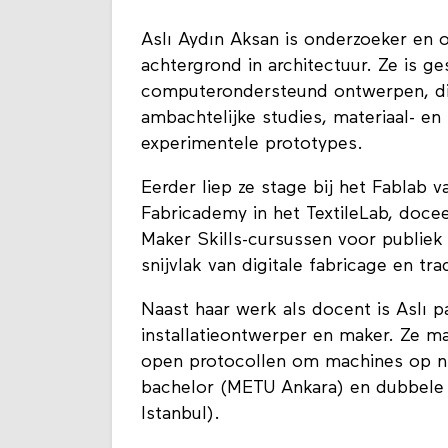
Aslı Aydın Aksan is onderzoeker en 
achtergrond in architectuur. Ze is g
computerondersteund ontwerpen, dig
ambachtelijke studies, materiaal- e
experimentele prototypes.
Eerder liep ze stage bij het Fablab
Fabricademy in het TextileLab, doce
Maker Skills-cursussen voor publiek
snijvlak van digitale fabricage en t
Naast haar werk als docent is Aslı 
installatieontwerper en maker. Ze m
open protocollen om machines op ni
bachelor (METU Ankara) en dubbele m
Istanbul).