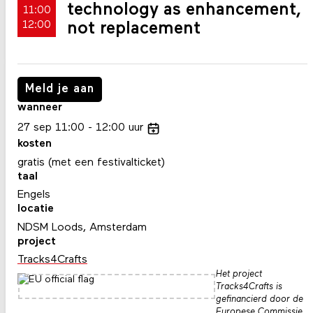
technology as enhancement,
11:00
not replacement
12:00
Meld je aan
wanneer
27
sep
11:00
12:00
uur
kosten
gratis (met een festivalticket)
taal
Engels
locatie
NDSM Loods, Amsterdam
project
Tracks4Crafts
Het project
Tracks4Crafts is
gefinancierd door de
Europese Commissie