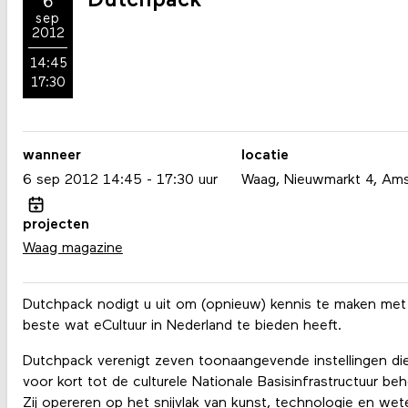
Dutchpack
6
sep
2012
14:45
17:30
wanneer
locatie
6
sep
2012
14:45
17:30
uur
Waag, Nieuwmarkt 4, Am
projecten
Waag magazine
Dutchpack nodigt u uit om (opnieuw) kennis te maken met
beste wat eCultuur in Nederland te bieden heeft.
Dutchpack verenigt zeven toonaangevende instellingen die
voor kort tot de culturele Nationale Basisinfrastructuur be
Zij opereren op het snijvlak van kunst, technologie en we