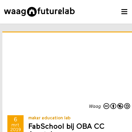
Waag
maker education lab
6
FabSchool bij OBA CC
mrt
2019