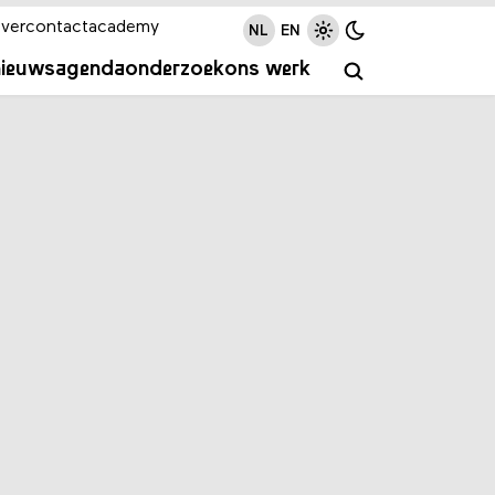
ver
contact
academy
NL
EN
nieuws
agenda
onderzoek
ons werk