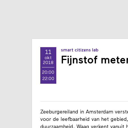
smart citizens lab
11
Fijnstof met
okt
2018
20:00
22:00
Zeeburgereiland in Amsterdam verste
voor de leefbaarheid van het gebie
duurzaamheid. Waag verkent vanuit 