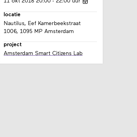
11
okt
2018
20:00
22:00
uur
locatie
Nautilus, Eef Kamerbeekstraat
1006, 1095 MP Amsterdam
project
Amsterdam Smart Citizens Lab