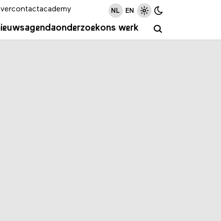
ver
contact
academy
NL
EN
nieuws
agenda
onderzoek
ons werk