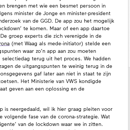
nnen brengen met wie een besmet persoon in
lgens minister de Jonge en minister-president
onderzoek van de GGD. De app zou het mogelijk
 lockdown’ te komen. Maar of een app daartoe
 De groep experts die zich verenigde in de
rona
(met Waag als mede-initiator) stelde een
ngspunten waar zo’n app aan zou moeten
e selectiedag terug uit het proces. We hadden
zagen de uitgangspunten te weinig terug in de
onsgegevens gaf later aan niet in staat te zijn
oetsen. Het Ministerie van VWS kondigde
 gaat geven aan een oplossing en de
 is neergedaald, wil ik hier graag pleiten voor
de volgende fase van de corona-strategie. Wat
elligente’ van de lockdown waar we in zitten.