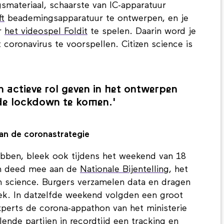
materiaal, schaarste van IC-apparatuur
ft
beademingsapparatuur te ontwerpen, en je
r
het videospel Foldit
te spelen. Daarin word je
 coronavirus te voorspellen. Citizen science is
n actieve rol geven in het ontwerpen
 de lockdown te komen.'
van de coronastrategie
bben, bleek ook tijdens het weekend van 18
en deed mee aan de
Nationale Bijentelling
, het
en science. Burgers verzamelen data en dragen
ek. In datzelfde weekend volgden een groot
xperts de corona-appathon van het ministerie
ende partijen in recordtijd een tracking en