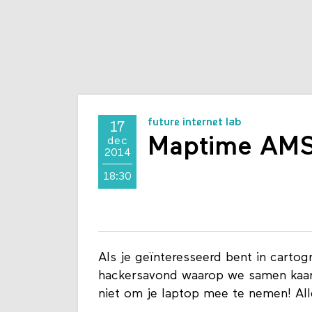
future internet lab
17
Maptime AM
dec
2014
18:30
Als je geïnteresseerd bent in cartog
hackersavond waarop we samen kaar
niet om je laptop mee te nemen! All