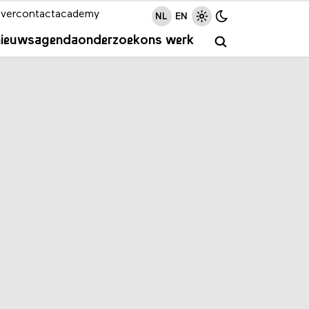
ver
contact
academy
NL
EN
nieuws
agenda
onderzoek
ons werk