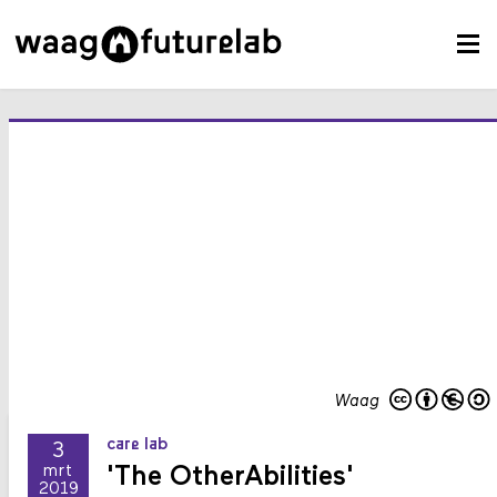
Waag
care lab
3
'The OtherAbilities'
mrt
2019