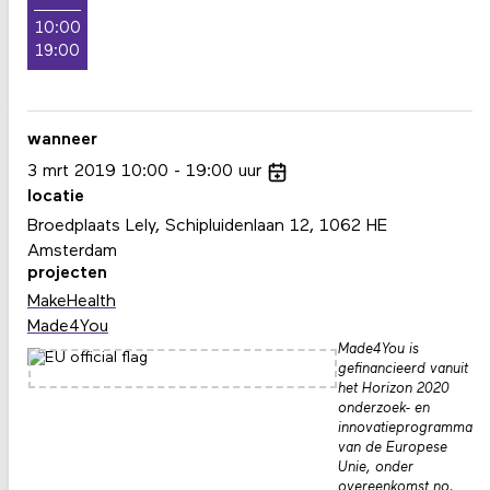
10:00
19:00
wanneer
3
mrt
2019
10:00
19:00
uur
locatie
Broedplaats Lely, Schipluidenlaan 12, 1062 HE
Amsterdam
projecten
MakeHealth
Made4You
Made4You is
gefinancieerd vanuit
het Horizon 2020
onderzoek- en
innovatieprogramma
van de Europese
Unie, onder
overeenkomst no.