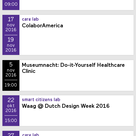
09:00
17
care lab
ColaborAmerica
nov
2016
19
nov
2016
5
Museumnacht: Do-it-Yourself Healthcare
nov
Clinic
2016
19:00
22
smart citizens lab
Waag @ Dutch Design Week 2016
okt
2016
15:00
27
care lab