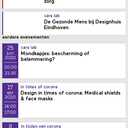
zorg
care lab
De Gezonde Mens bij Designhuis
Eindhoven
eerdere evenementen
25
care lab
Mondkapjes: bescherming of
juni
2020
belemmering?
20:00
21:30
17
in times of corona
Design in times of corona: Medical shields
apr
2020
& face masks
16:00
17:00
8
in tijden van corona