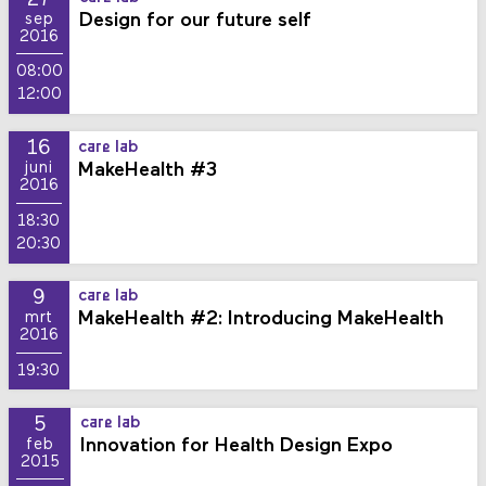
Design for our future self
sep
2016
08:00
12:00
16
care lab
MakeHealth #3
juni
2016
18:30
20:30
9
care lab
MakeHealth #2: Introducing MakeHealth
mrt
2016
19:30
5
care lab
Innovation for Health Design Expo
feb
2015