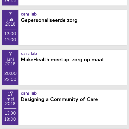
14:00
7
care lab
Gepersonaliseerde zorg
juli
2018
12:00
17:00
7
care lab
MakeHealth meetup: zorg op maat
juni
2018
20:00
22:00
17
care lab
Designing a Community of Care
mei
2018
13:30
18:00