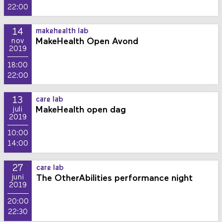
22:00
14
makehealth lab
MakeHealth Open Avond
nov
2019
18:00
22:00
13
care lab
MakeHealth open dag
juli
2019
10:00
14:00
27
care lab
The OtherAbilities performance night
juni
2019
20:00
22:30