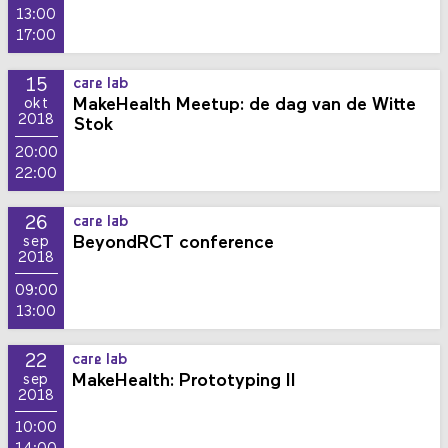
13:00
17:00
15
care lab
MakeHealth Meetup: de dag van de Witte
okt
2018
Stok
20:00
22:00
26
care lab
BeyondRCT conference
sep
2018
09:00
13:00
22
care lab
MakeHealth: Prototyping II
sep
2018
10:00