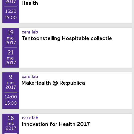
2017
Health
15:30
17:00
19
care lab
Tentoonstelling Hospitable collectie
mei
2017
21
mei
2017
9
care lab
MakeHealth @ Re:publica
mei
2017
14:00
15:00
16
care lab
Innovation for Health 2017
feb
2017