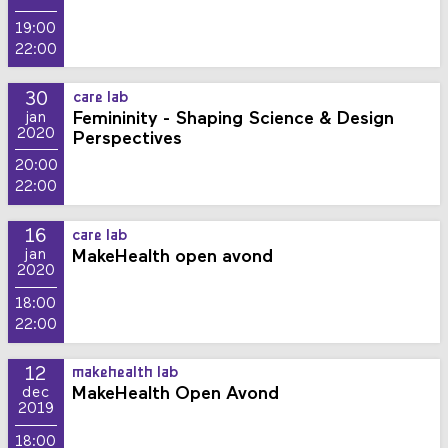
19:00
22:00
30
care lab
Femininity - Shaping Science & Design
jan
2020
Perspectives
20:00
22:00
16
care lab
MakeHealth open avond
jan
2020
18:00
22:00
12
makehealth lab
MakeHealth Open Avond
dec
2019
18:00