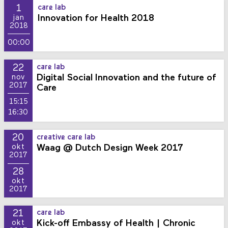
1
care lab
Innovation for Health 2018
jan
2018
00:00
22
care lab
Digital Social Innovation and the future of
nov
2017
Care
15:15
16:30
20
creative care lab
Waag @ Dutch Design Week 2017
okt
2017
28
okt
2017
21
care lab
Kick-off Embassy of Health | Chronic
okt