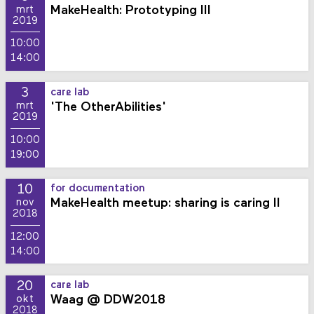
MakeHealth: Prototyping III
mrt
2019
10:00
14:00
3
care lab
'The OtherAbilities'
mrt
2019
10:00
19:00
10
for documentation
MakeHealth meetup: sharing is caring II
nov
2018
12:00
14:00
20
care lab
Waag @ DDW2018
okt
2018