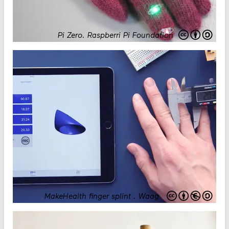
Pi Zero
.
Raspberri Pi Foundation
MakeHealth finger splint
.
Waag