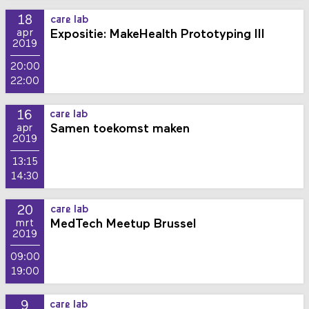
18
care lab
Expositie: MakeHealth Prototyping III
apr
2019
20:00
22:00
16
care lab
Samen toekomst maken
apr
2019
13:15
14:30
20
care lab
MedTech Meetup Brussel
mrt
2019
09:00
19:00
9
care lab