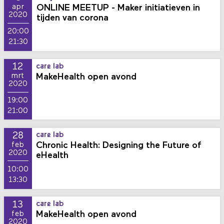
ONLINE MEETUP - Maker initiatieven in
apr
2020
tijden van corona
20:00
21:30
12
care lab
MakeHealth open avond
mrt
2020
19:00
21:00
28
care lab
Chronic Health: Designing the Future of
feb
2020
eHealth
10:00
13:30
13
care lab
MakeHealth open avond
feb
2020