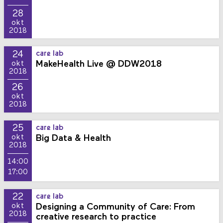
28
okt
2018
24
care lab
MakeHealth Live @ DDW2018
okt
2018
26
okt
2018
25
care lab
Big Data & Health
okt
2018
14:00
17:00
22
care lab
Designing a Community of Care: From
okt
2018
creative research to practice