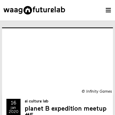
©
Infinity Games
ai culture lab
16
planet B expedition meetup
jan
2020