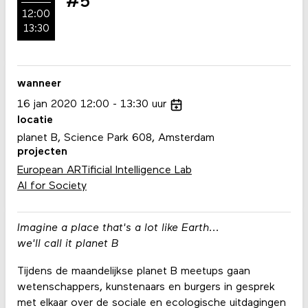
#5
12:00
13:30
wanneer
16
jan
2020
12:00
13:30
uur
locatie
planet B, Science Park 608, Amsterdam
projecten
European ARTificial Intelligence Lab
AI for Society
Imagine a place that's a lot like Earth...
we'll call it planet B
Tijdens de maandelijkse planet B meetups gaan
wetenschappers, kunstenaars en burgers in gesprek
met elkaar over de sociale en ecologische uitdagingen