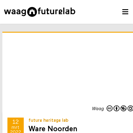
Waag
future heritage lab
12
Ware Noorden
mrt
2022