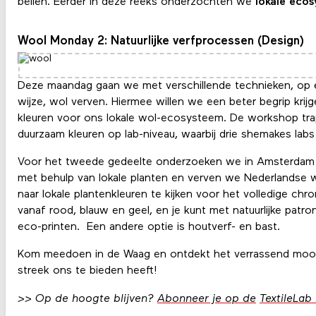
bellen. Eerder in deze reeks onderzochten we
lokale eco
Wool Monday 2: Natuurlijke verfprocessen (Design)
Deze maandag gaan we met verschillende technieken, op e
wijze, wol verven. Hiermee willen we een beter begrip kri
kleuren voor ons lokale wol-ecosysteem. De workshop trap
duurzaam kleuren op lab-niveau, waarbij drie shemakes labs
Voor het tweede gedeelte onderzoeken we in Amsterdam 
met behulp van lokale planten en verven we Nederlandse w
naar lokale plantenkleuren te kijken voor het volledige c
vanaf rood, blauw en geel, en je kunt met natuurlijke patro
eco-printen. Een andere optie is houtverf- en bast.
Kom meedoen in de Waag en ontdekt het verrassend mooie
streek ons te bieden heeft!
>> Op de hoogte blijven?
Abonneer je op de
TextileLab