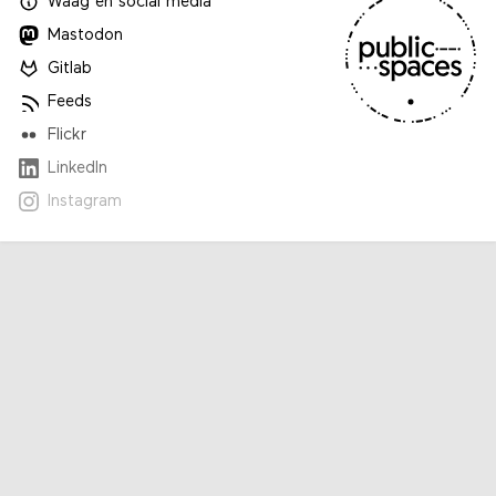
Waag
en
social media
Mastodon
Gitlab
Feeds
Flickr
LinkedIn
Instagram