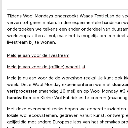
Tijdens Wool Mondays onderzoekt Waags
TextileLab
de vee
verven tot garen maken. In drie experimentele hands-on w
onderzoeken we telkens een ander onderdeel van duurzame 
workshops zitten al vol, maar het is mogelijk om een deel
livestream bij te wonen.
Meld je aan voor de livestream
Meld je aan voor de (offline) wachtlijst
Meld je nu aan voor de de workshop-reeks! Je kunt ook ki
week. Deze Wool Monday experimenteren we met
duurzam
verfprocessen
(maandag 16 mei) en op
Wool Monday #3
handvatten
om Kleine Wol Fabriekjes te creëren (maandag 
Met deze evenement-reeks hopen we concrete inzichten en
lokale wol ecosystemen, gedreven vanuit kunst, ontwerp 
gelijktijdig met andere Europese labs van het
shemakes
proj