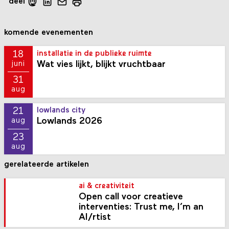
deel
komende evenementen
18
installatie in de publieke ruimte
Wat vies lijkt, blijkt vruchtbaar
juni
31
aug
21
lowlands city
Lowlands 2026
aug
23
aug
gerelateerde artikelen
ai & creativiteit
Open call voor creatieve
interventies: Trust me, I’m an
AI/rtist