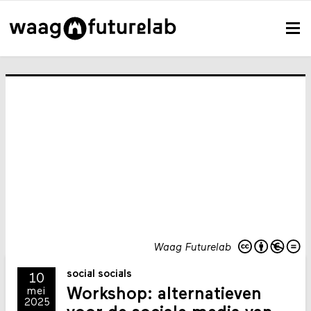
Waag Futurelab
social socials
10
Workshop: alternatieven
mei
2025