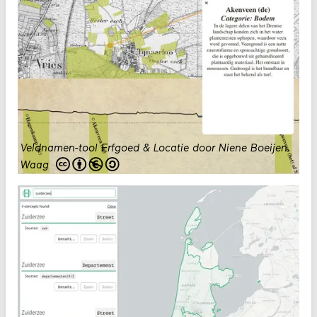
Veldnamen-tool Erfgoed & Locatie door Niene Boeijen
.
Waag