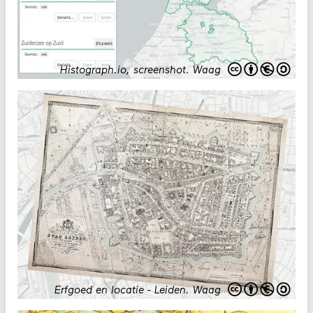
Histograph.io, screenshot
.
Waag
Erfgoed en locatie - Leiden
.
Waag