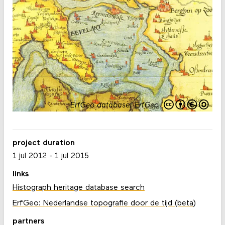
ErfGeo database
.
ErfGeo
project duration
1 jul 2012
-
1 jul 2015
links
Histograph heritage database search
ErfGeo: Nederlandse topografie door de tijd (beta)
partners