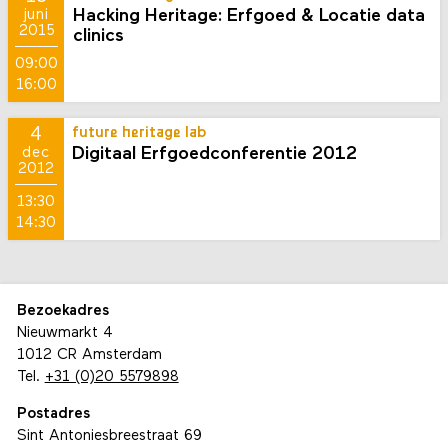
Hacking Heritage: Erfgoed & Locatie data
juni
2015
clinics
09:00
16:00
4
future heritage lab
Digitaal Erfgoedconferentie 2012
dec
2012
13:30
14:30
Bezoekadres
Nieuwmarkt 4
1012 CR Amsterdam
Tel.
+31 (0)20 5579898
Postadres
Sint Antoniesbreestraat 69