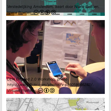
Verstedelijking Amsterdam, kaart door Niene Boeijen.
Niene Boeijen
DEN Erfgoed 2.0 Workshop, photo
http://www.flickr.com/photos/v-p/6058646282/
.
Virtueel Platform