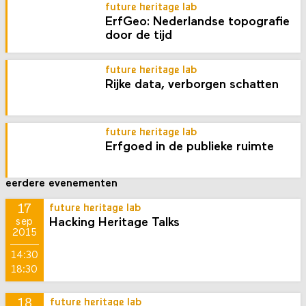
future heritage lab
ErfGeo: Nederlandse topografie
door de tijd
future heritage lab
Rijke data, verborgen schatten
future heritage lab
Erfgoed in de publieke ruimte
eerdere evenementen
17
future heritage lab
Hacking Heritage Talks
sep
2015
14:30
18:30
18
future heritage lab