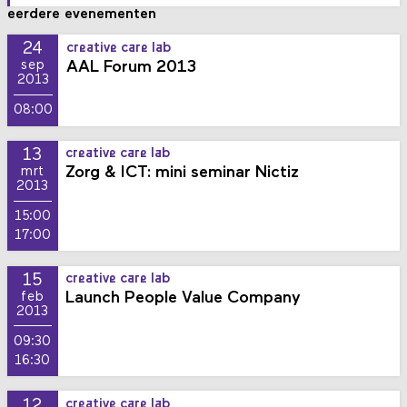
eerdere evenementen
24
creative care lab
AAL Forum 2013
sep
2013
08:00
13
creative care lab
Zorg & ICT: mini seminar Nictiz
mrt
2013
15:00
17:00
15
creative care lab
Launch People Value Company
feb
2013
09:30
16:30
12
creative care lab