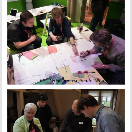
E2C Workshop co-creatie
.
Waag