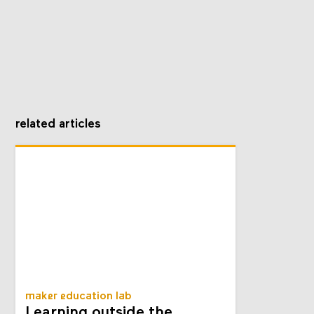
related articles
maker education lab
Learning outside the