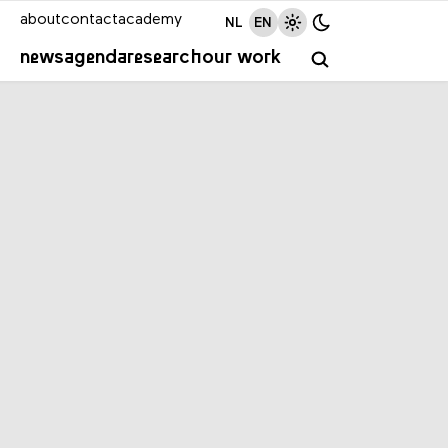
about
contact
academy
NL
EN
news
agenda
research
our work